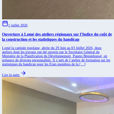
1 juillet 2026
Ouverture à Lomé des ateliers régionaux sur l’Indice du coût de
la construction et les statistiques du handicap
Lomé la capitale togolaise, abrite du 29 Juin au 03 Juillet 2026, deux
ateliers dont les travaux ont été ouverts par le Secrétaire Général du
Ministère de la Planification du Développement, Paneto Bèguèdouwè, en
présence de diverses personnalités. Il s’agit de l’atelier de formation sur les
statistiques du handicap pour les Etats membres de la […]
Lire la suite