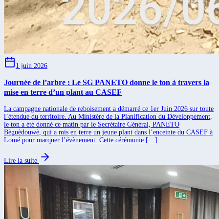
1 juin 2026
Journée de l’arbre : Le SG PANETO donne le ton à travers la
mise en terre d’un plant au CASEF
La campagne nationale de reboisement a démarré ce 1er Juin 2026 sur toute
l’étendue du territoire. Au Ministère de la Planification du Développement,
le ton a été donné ce matin par le Secrétaire Général, PANETO
Bèguèdouwè, qui a mis en terre un jeune plant dans l’enceinte du CASEF à
Lomé pour marquer l’évènement. Cette cérémonie […]
Lire la suite