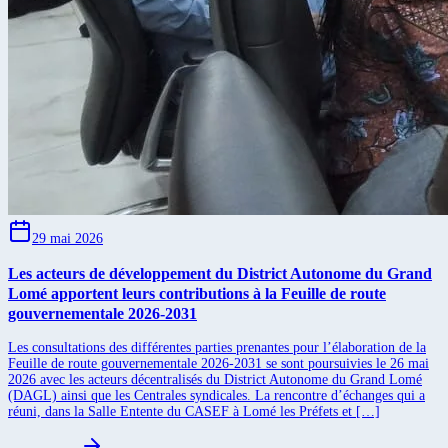
29 mai 2026
Les acteurs de développement du District Autonome du Grand
Lomé apportent leurs contributions à la Feuille de route
gouvernementale 2026-2031
Les consultations des différentes parties prenantes pour l’élaboration de la
Feuille de route gouvernementale 2026-2031 se sont poursuivies le 26 mai
2026 avec les acteurs décentralisés du District Autonome du Grand Lomé
(DAGL) ainsi que les Centrales syndicales. La rencontre d’échanges qui a
réuni, dans la Salle Entente du CASEF à Lomé les Préfets et […]