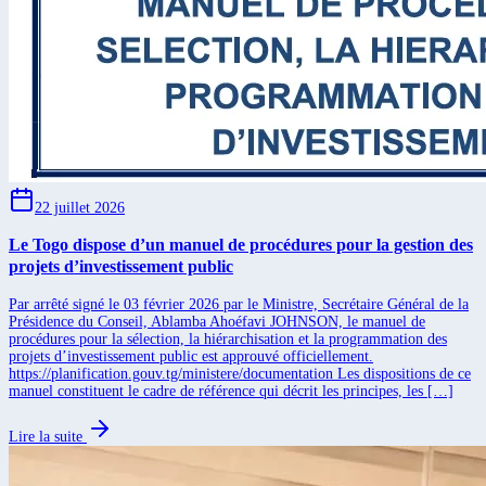
22 juillet 2026
Le Togo dispose d’un manuel de procédures pour la gestion des
projets d’investissement public
Par arrêté signé le 03 février 2026 par le Ministre, Secrétaire Général de la
Présidence du Conseil, Ablamba Ahoéfavi JOHNSON, le manuel de
procédures pour la sélection, la hiérarchisation et la programmation des
projets d’investissement public est approuvé officiellement.
https://planification.gouv.tg/ministere/documentation Les dispositions de ce
manuel constituent le cadre de référence qui décrit les principes, les […]
Lire la suite