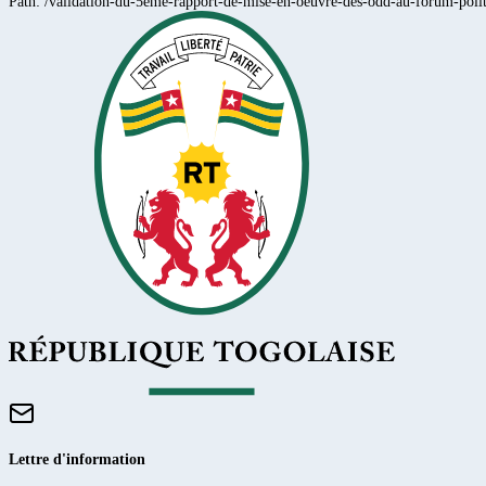
Path:
/validation-du-5eme-rapport-de-mise-en-oeuvre-des-odd-au-forum-polit
Lettre d'information