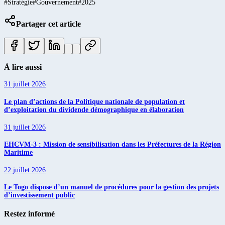
#
Stratégie
#
Gouvernement
#
2025
Partager cet article
À lire aussi
31 juillet 2026
Le plan d’actions de la Politique nationale de population et
d’exploitation du dividende démographique en élaboration
31 juillet 2026
EHCVM-3 : Mission de sensibilisation dans les Préfectures de la Région
Maritime
22 juillet 2026
Le Togo dispose d’un manuel de procédures pour la gestion des projets
d’investissement public
Restez informé