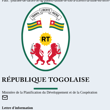
Path:
/journee-de-larbre-le-sg-paneto-donne-le-ton-a-travers-la-mise-en-terre
Ministère de la Planification du Développement et de la Coopération
Lettre d'information